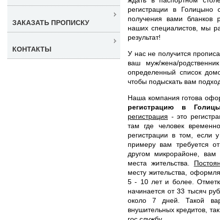
регистрации в Голицыно 
получения вами бланков р
ЗАКАЗАТЬ ПРОПИСКУ
наших специалистов, мы р
результат!
КОНТАКТЫ
У нас не получится прописа
ваш муж/жена/родственни
определенный список домо
чтобы подыскать вам подхо
Наша компания готова оф
регистрацию в Голи
регистрация
- это регистра
там где человек временно
регистрации в том, если 
примеру вам требуется от
другом микрорайоне, вам 
места жительства.
Постоя
месту жительства, оформл
5 - 10 лет и более. Отмет
начинается от 33 тысяч ру
около 7 дней. Такой ва
внушительных кредитов, так
гос службу.